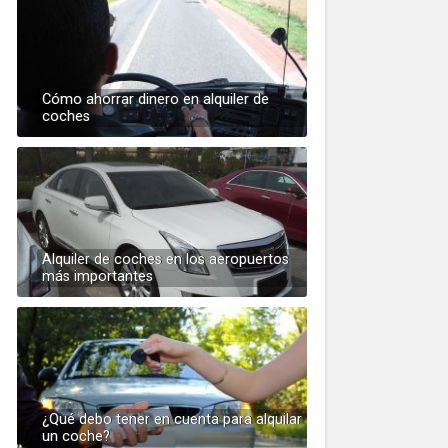
Cómo ahorrar dinero en alquiler de
coches
Alquiler de coches en los aeropuertos
más importantes
¿Qué debo tener en cuenta para alquilar
un coche?