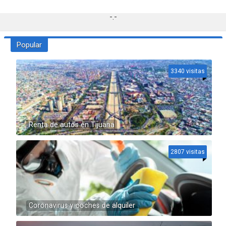
-.-
Popular
3340 visitas
Renta de autos en Tijuana
2807 visitas
Coronavirus y coches de alquiler