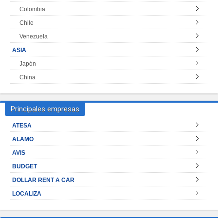
Colombia
Chile
Venezuela
ASIA
Japón
China
Principales empresas
ATESA
ALAMO
AVIS
BUDGET
DOLLAR RENT A CAR
LOCALIZA