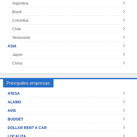
Argentina
Brasil
Colombia
Chile
Venezuela
ASIA
Japón
China
Principales empresas
ATESA
ALAMO
AVIS
BUDGET
DOLLAR RENT A CAR
LOCALIZA