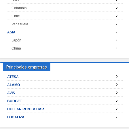
Colombia
Chile
Venezuela
ASIA
Japón
China
Principales empresas
ATESA
ALAMO
AVIS
BUDGET
DOLLAR RENT A CAR
LOCALIZA