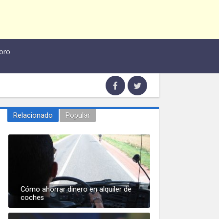
oro
Relacionado
Popular
Cómo ahorrar dinero en alquiler de
coches