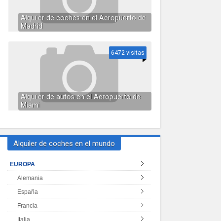
Alquiler de coches en el Aeropuerto de
Madrid
6472 visitas
Alquiler de autos en el Aeropuerto de
Miami
Alquiler de coches en el mundo
EUROPA
Alemania
España
Francia
Italia