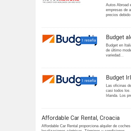
Autos Abroad 
empresas de al
precios debido 
Budget al
1 reseña
Budget en Ital
de último mod
variedad...
Budget Ir
1 reseña
Las oficinas d
casi todos los
Irlanda. Los pr
Affordable Car Rental, Croacia
Affordable Car Rental proporciona alquiler de coches
localizaciones céntricas. Términos y condiciones,...