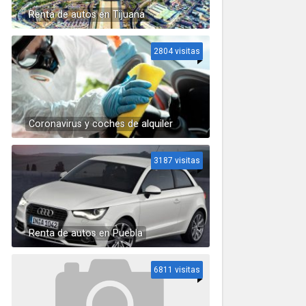
Renta de autos en Tijuana
2804 visitas
Coronavirus y coches de alquiler
3187 visitas
Renta de autos en Puebla
6811 visitas