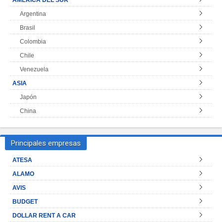
AMÉRICA DEL SUR
Argentina
Brasil
Colombia
Chile
Venezuela
ASIA
Japón
China
Principales empresas
ATESA
ALAMO
AVIS
BUDGET
DOLLAR RENT A CAR